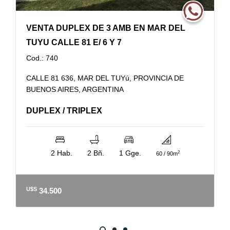
VENTA DUPLEX DE 3 AMB EN MAR DEL
TUYU CALLE 81 E/ 6 Y 7
Cod.: 740
CALLE 81 636, MAR DEL TUYú, PROVINCIA DE
BUENOS AIRES, ARGENTINA
DUPLEX / TRIPLEX
2 Hab.
2 Bñ.
1 Gge.
2
60 / 90m
U$S
34.500