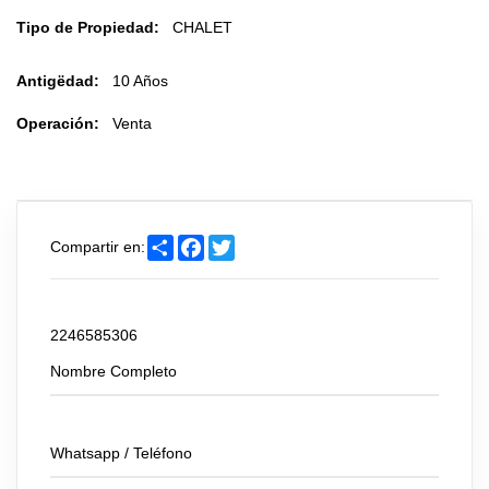
Tipo de Propiedad:
CHALET
Antigëdad:
10 Años
Operación:
Venta
Share
Facebook
Twitter
Compartir en:
Envíanos tu consulta
2246585306