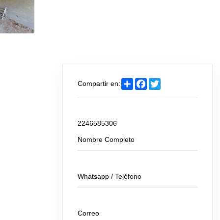
Share
Facebook
Twitter
Compartir en:
Envíanos tu consulta
2246585306