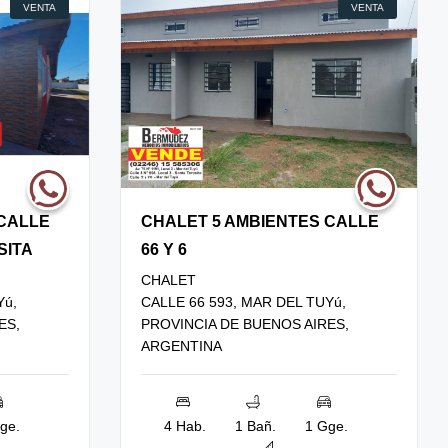
VENTA
VENTA
 CALLE
CHALET 5 AMBIENTES CALLE
SITA
66 Y 6
CHALET
Yú,
CALLE 66 593, MAR DEL TUYú,
ES,
PROVINCIA DE BUENOS AIRES,
ARGENTINA
ge.
4 Hab.
1 Bañ.
1 Gge.