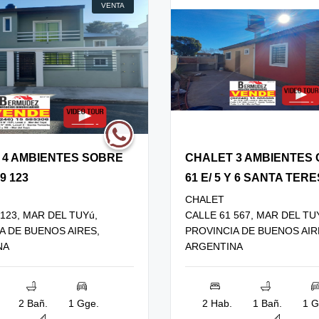
VENTA
 4 AMBIENTES SOBRE
CHALET 3 AMBIENTES
9 123
61 E/ 5 Y 6 SANTA TERE
CHALET
123, MAR DEL TUYú,
CALLE 61 567, MAR DEL TU
A DE BUENOS AIRES,
PROVINCIA DE BUENOS AIR
NA
ARGENTINA
2 Bañ.
1 Gge.
2 Hab.
1 Bañ.
1 G