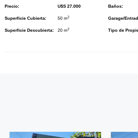
Precio:
U$S 27.000
Baños:
2
Superficie Cubierta:
50 m
Garage/Entrad
2
Superficie Descubierta:
20 m
Tipo de Propi