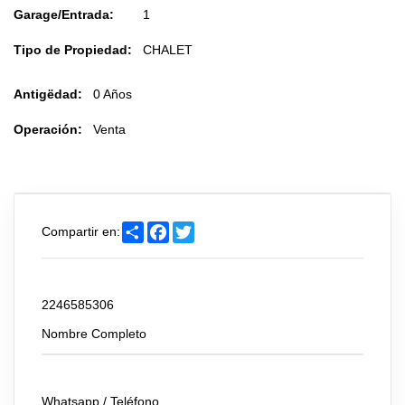
Garage/Entrada:
1
Tipo de Propiedad:
CHALET
Antigëdad:
0 Años
Operación:
Venta
Share
Facebook
Twitter
Compartir en:
Envíanos tu consulta
2246585306