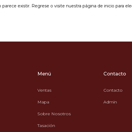
parece existir. Regrese o visite nuestra página de inicio para ele
Menú
Contacto
Ventas
Contacto
Mapa
Admin
Sobre Nosotros
Tasación